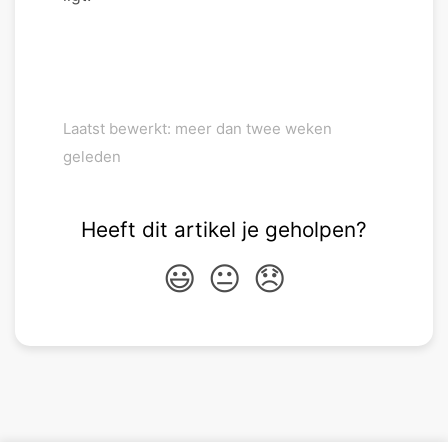
Laatst bewerkt: meer dan twee weken
geleden
Heeft dit artikel je geholpen?
😃
😐
😞