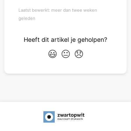
Laatst bewerkt: meer dan twee weken
geleden
Heeft dit artikel je geholpen?
😃
😐
😞